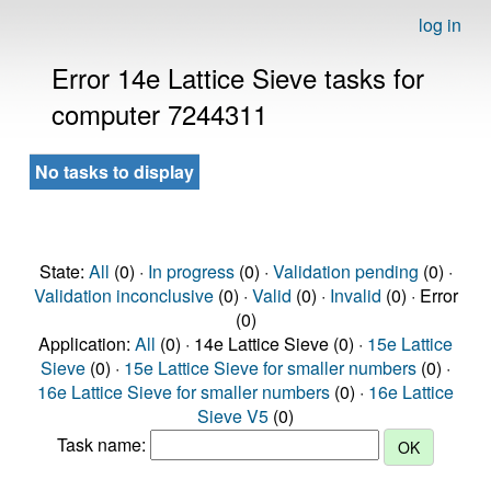
log in
Error 14e Lattice Sieve tasks for
computer 7244311
No tasks to display
State:
All
(0) ·
In progress
(0) ·
Validation pending
(0) ·
Validation inconclusive
(0) ·
Valid
(0) ·
Invalid
(0) · Error
(0)
Application:
All
(0) · 14e Lattice Sieve (0) ·
15e Lattice
Sieve
(0) ·
15e Lattice Sieve for smaller numbers
(0) ·
16e Lattice Sieve for smaller numbers
(0) ·
16e Lattice
Sieve V5
(0)
Task name: