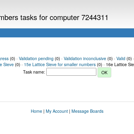
numbers tasks for computer 7244311
gress
(0) ·
Validation pending
(0) ·
Validation inconclusive
(0) ·
Valid
(0) ·
ce Sieve
(0) ·
15e Lattice Sieve for smaller numbers
(0) · 16e Lattice Si
Task name:
Home
|
My Account
|
Message Boards