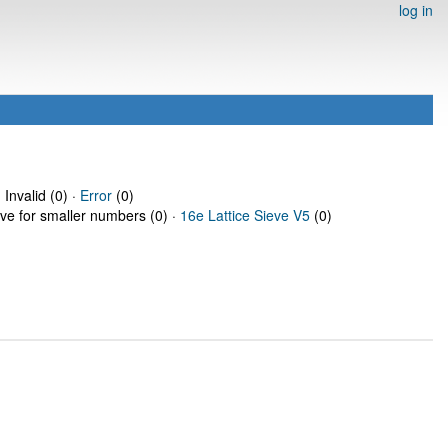
log in
 Invalid (0) ·
Error
(0)
eve for smaller numbers (0) ·
16e Lattice Sieve V5
(0)