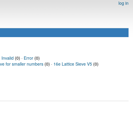
log in
·
Invalid
(0) ·
Error
(0)
eve for smaller numbers
(0) ·
16e Lattice Sieve V5
(0)