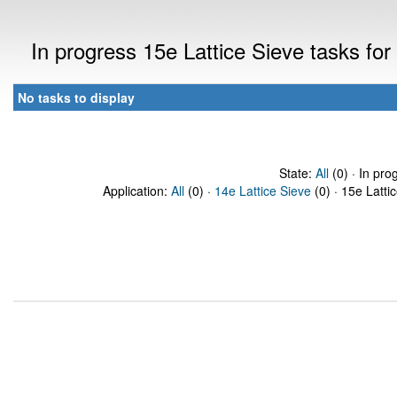
In progress 15e Lattice Sieve tasks f
No tasks to display
State:
All
(0) · In pro
Application:
All
(0) ·
14e Lattice Sieve
(0) · 15e Latti