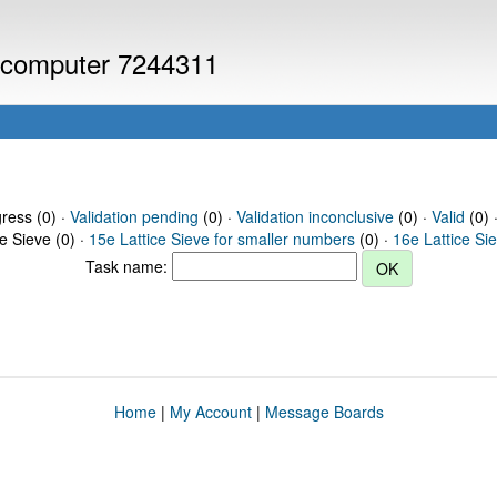
or computer 7244311
gress (0) ·
Validation pending
(0) ·
Validation inconclusive
(0) ·
Valid
(0) 
ce Sieve (0) ·
15e Lattice Sieve for smaller numbers
(0) ·
16e Lattice Si
Task name:
Home
|
My Account
|
Message Boards