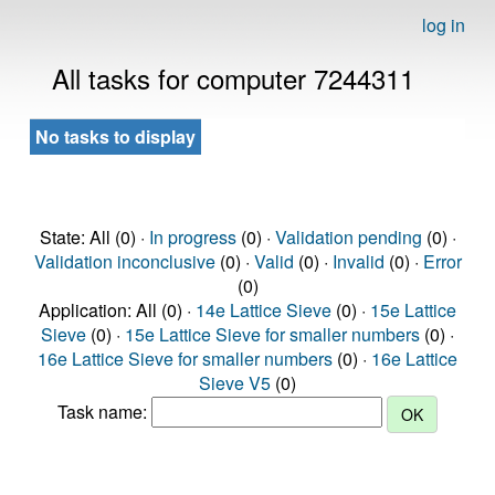
log in
All tasks for computer 7244311
No tasks to display
State: All (0) ·
In progress
(0) ·
Validation pending
(0) ·
Validation inconclusive
(0) ·
Valid
(0) ·
Invalid
(0) ·
Error
(0)
Application: All (0) ·
14e Lattice Sieve
(0) ·
15e Lattice
Sieve
(0) ·
15e Lattice Sieve for smaller numbers
(0) ·
16e Lattice Sieve for smaller numbers
(0) ·
16e Lattice
Sieve V5
(0)
Task name: