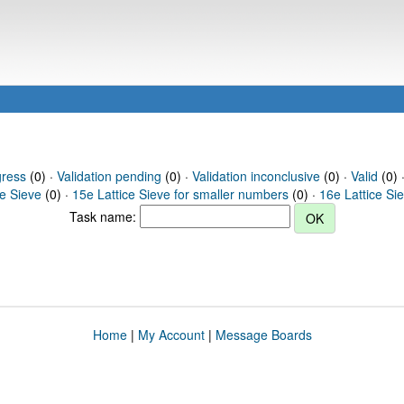
gress
(0) ·
Validation pending
(0) ·
Validation inconclusive
(0) ·
Valid
(0) 
ce Sieve
(0) ·
15e Lattice Sieve for smaller numbers
(0) ·
16e Lattice Si
Task name:
Home
|
My Account
|
Message Boards