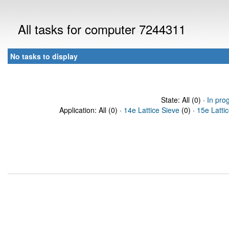
All tasks for computer 7244311
No tasks to display
State: All (0) ·
In pro
Application: All (0) ·
14e Lattice Sieve
(0) ·
15e Latti