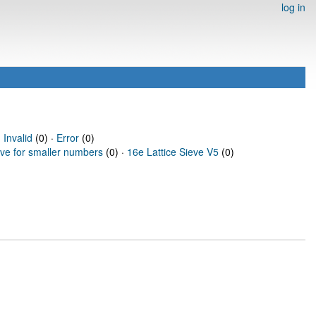
log in
·
Invalid
(0) ·
Error
(0)
eve for smaller numbers
(0) ·
16e Lattice Sieve V5
(0)