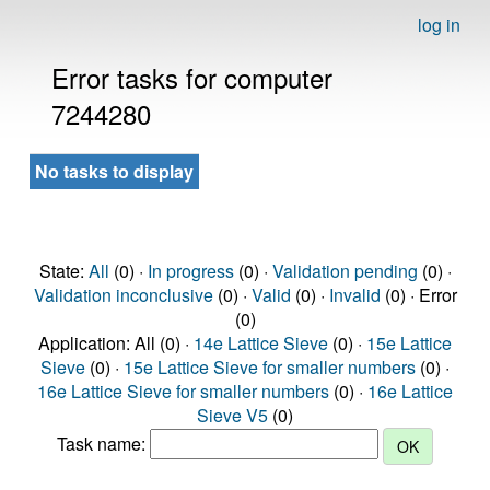
log in
Error tasks for computer
7244280
No tasks to display
State:
All
(0) ·
In progress
(0) ·
Validation pending
(0) ·
Validation inconclusive
(0) ·
Valid
(0) ·
Invalid
(0) · Error
(0)
Application: All (0) ·
14e Lattice Sieve
(0) ·
15e Lattice
Sieve
(0) ·
15e Lattice Sieve for smaller numbers
(0) ·
16e Lattice Sieve for smaller numbers
(0) ·
16e Lattice
Sieve V5
(0)
Task name: