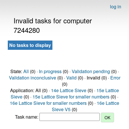
log in
Invalid tasks for computer
7244280
No tasks to display
State:
All
(0) ·
In progress
(0) ·
Validation pending
(0) ·
Validation inconclusive
(0) ·
Valid
(0) · Invalid (0) ·
Error
(0)
Application: All (0) ·
14e Lattice Sieve
(0) ·
15e Lattice
Sieve
(0) ·
15e Lattice Sieve for smaller numbers
(0) ·
16e Lattice Sieve for smaller numbers
(0) ·
16e Lattice
Sieve V5
(0)
Task name: