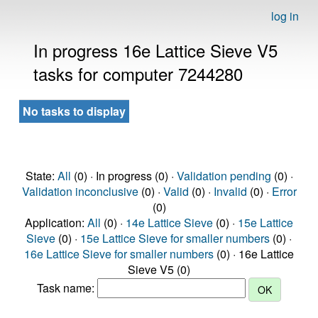
log in
In progress 16e Lattice Sieve V5
tasks for computer 7244280
No tasks to display
State:
All
(0) · In progress (0) ·
Validation pending
(0) ·
Validation inconclusive
(0) ·
Valid
(0) ·
Invalid
(0) ·
Error
(0)
Application:
All
(0) ·
14e Lattice Sieve
(0) ·
15e Lattice
Sieve
(0) ·
15e Lattice Sieve for smaller numbers
(0) ·
16e Lattice Sieve for smaller numbers
(0) · 16e Lattice
Sieve V5 (0)
Task name: