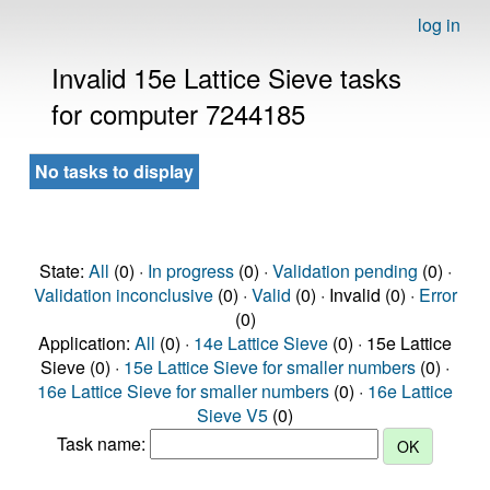
log in
Invalid 15e Lattice Sieve tasks
for computer 7244185
No tasks to display
State:
All
(0) ·
In progress
(0) ·
Validation pending
(0) ·
Validation inconclusive
(0) ·
Valid
(0) · Invalid (0) ·
Error
(0)
Application:
All
(0) ·
14e Lattice Sieve
(0) · 15e Lattice
Sieve (0) ·
15e Lattice Sieve for smaller numbers
(0) ·
16e Lattice Sieve for smaller numbers
(0) ·
16e Lattice
Sieve V5
(0)
Task name: