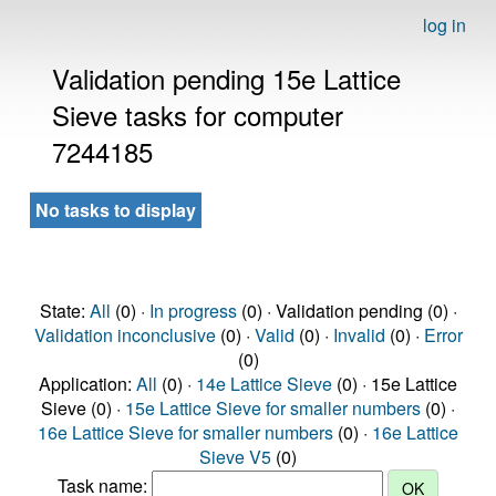
log in
Validation pending 15e Lattice
Sieve tasks for computer
7244185
No tasks to display
State:
All
(0) ·
In progress
(0) · Validation pending (0) ·
Validation inconclusive
(0) ·
Valid
(0) ·
Invalid
(0) ·
Error
(0)
Application:
All
(0) ·
14e Lattice Sieve
(0) · 15e Lattice
Sieve (0) ·
15e Lattice Sieve for smaller numbers
(0) ·
16e Lattice Sieve for smaller numbers
(0) ·
16e Lattice
Sieve V5
(0)
Task name: