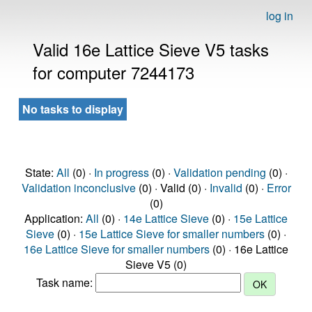
log in
Valid 16e Lattice Sieve V5 tasks
for computer 7244173
No tasks to display
State:
All
(0) ·
In progress
(0) ·
Validation pending
(0) ·
Validation inconclusive
(0) · Valid (0) ·
Invalid
(0) ·
Error
(0)
Application:
All
(0) ·
14e Lattice Sieve
(0) ·
15e Lattice
Sieve
(0) ·
15e Lattice Sieve for smaller numbers
(0) ·
16e Lattice Sieve for smaller numbers
(0) · 16e Lattice
Sieve V5 (0)
Task name: