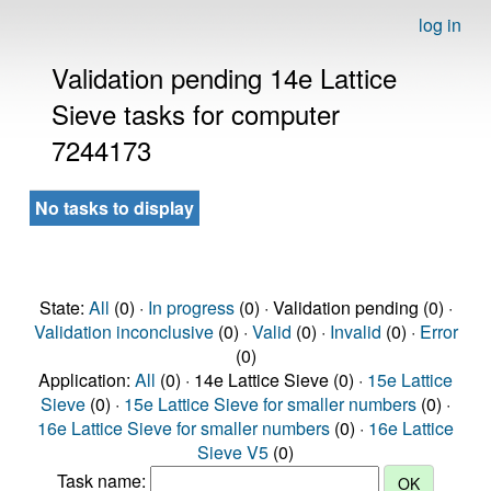
log in
Validation pending 14e Lattice
Sieve tasks for computer
7244173
No tasks to display
State:
All
(0) ·
In progress
(0) · Validation pending (0) ·
Validation inconclusive
(0) ·
Valid
(0) ·
Invalid
(0) ·
Error
(0)
Application:
All
(0) · 14e Lattice Sieve (0) ·
15e Lattice
Sieve
(0) ·
15e Lattice Sieve for smaller numbers
(0) ·
16e Lattice Sieve for smaller numbers
(0) ·
16e Lattice
Sieve V5
(0)
Task name: