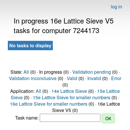
log in
In progress 16e Lattice Sieve V5
tasks for computer 7244173
No tasks to display
State:
All
(0) · In progress (0) ·
Validation pending
(0) ·
Validation inconclusive
(0) ·
Valid
(0) ·
Invalid
(0) ·
Error
(0)
Application:
All
(0) ·
14e Lattice Sieve
(0) ·
15e Lattice
Sieve
(0) ·
15e Lattice Sieve for smaller numbers
(0) ·
16e Lattice Sieve for smaller numbers
(0) · 16e Lattice
Sieve V5 (0)
Task name: