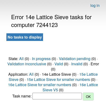
log in
Error 14e Lattice Sieve tasks for
computer 7244123
No tasks to display
State:
All
(0) ·
In progress
(0) ·
Validation pending
(0) ·
Validation inconclusive
(0) ·
Valid
(0) ·
Invalid
(0) · Error
(0)
Application:
All
(0) · 14e Lattice Sieve (0) ·
15e Lattice
Sieve
(0) ·
15e Lattice Sieve for smaller numbers
(0) ·
16e Lattice Sieve for smaller numbers
(0) ·
16e Lattice
Sieve V5
(0)
Task name: