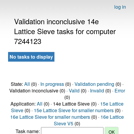
log in
Validation inconclusive 14e
Lattice Sieve tasks for computer
7244123
No tasks to display
State:
All
(0) ·
In progress
(0) ·
Validation pending
(0) ·
Validation inconclusive (0) ·
Valid
(0) ·
Invalid
(0) ·
Error
(0)
Application:
All
(0) · 14e Lattice Sieve (0) ·
15e Lattice
Sieve
(0) ·
15e Lattice Sieve for smaller numbers
(0) ·
16e Lattice Sieve for smaller numbers
(0) ·
16e Lattice
Sieve V5
(0)
Task name: