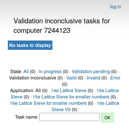
log in
Validation inconclusive tasks for
computer 7244123
No tasks to display
State:
All
(0) ·
In progress
(0) ·
Validation pending
(0) ·
Validation inconclusive (0) ·
Valid
(0) ·
Invalid
(0) ·
Error
(0)
Application: All (0) ·
14e Lattice Sieve
(0) ·
15e Lattice
Sieve
(0) ·
15e Lattice Sieve for smaller numbers
(0) ·
16e Lattice Sieve for smaller numbers
(0) ·
16e Lattice
Sieve V5
(0)
Task name: