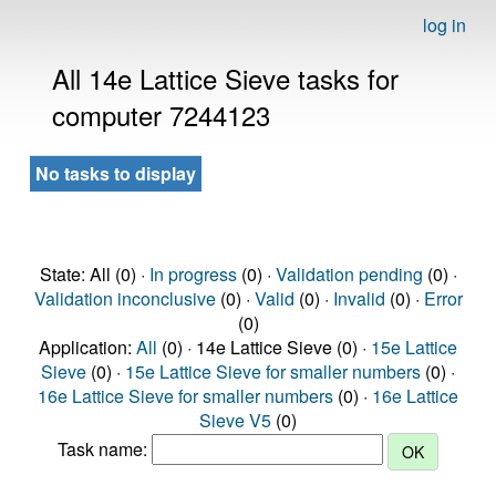
log in
All 14e Lattice Sieve tasks for
computer 7244123
No tasks to display
State: All (0) ·
In progress
(0) ·
Validation pending
(0) ·
Validation inconclusive
(0) ·
Valid
(0) ·
Invalid
(0) ·
Error
(0)
Application:
All
(0) · 14e Lattice Sieve (0) ·
15e Lattice
Sieve
(0) ·
15e Lattice Sieve for smaller numbers
(0) ·
16e Lattice Sieve for smaller numbers
(0) ·
16e Lattice
Sieve V5
(0)
Task name: