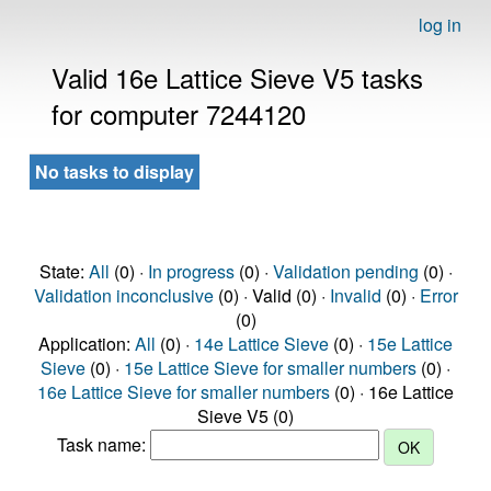
log in
Valid 16e Lattice Sieve V5 tasks
for computer 7244120
No tasks to display
State:
All
(0) ·
In progress
(0) ·
Validation pending
(0) ·
Validation inconclusive
(0) · Valid (0) ·
Invalid
(0) ·
Error
(0)
Application:
All
(0) ·
14e Lattice Sieve
(0) ·
15e Lattice
Sieve
(0) ·
15e Lattice Sieve for smaller numbers
(0) ·
16e Lattice Sieve for smaller numbers
(0) · 16e Lattice
Sieve V5 (0)
Task name: