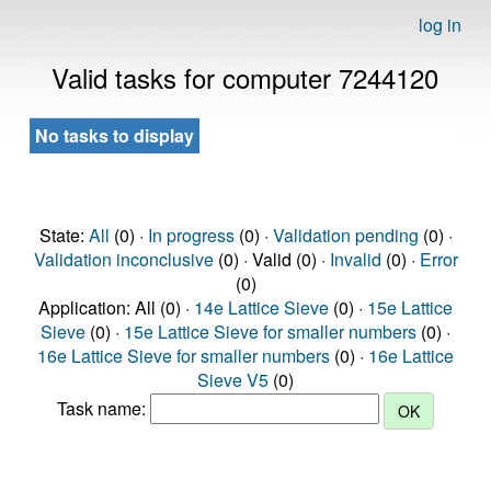
log in
Valid tasks for computer 7244120
No tasks to display
State:
All
(0) ·
In progress
(0) ·
Validation pending
(0) ·
Validation inconclusive
(0) · Valid (0) ·
Invalid
(0) ·
Error
(0)
Application: All (0) ·
14e Lattice Sieve
(0) ·
15e Lattice
Sieve
(0) ·
15e Lattice Sieve for smaller numbers
(0) ·
16e Lattice Sieve for smaller numbers
(0) ·
16e Lattice
Sieve V5
(0)
Task name: