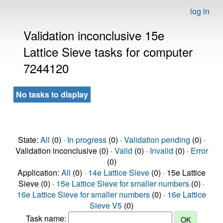
log in
Validation inconclusive 15e
Lattice Sieve tasks for computer
7244120
No tasks to display
State:
All
(0) ·
In progress
(0) ·
Validation pending
(0) ·
Validation inconclusive (0) ·
Valid
(0) ·
Invalid
(0) ·
Error
(0)
Application:
All
(0) ·
14e Lattice Sieve
(0) · 15e Lattice
Sieve (0) ·
15e Lattice Sieve for smaller numbers
(0) ·
16e Lattice Sieve for smaller numbers
(0) ·
16e Lattice
Sieve V5
(0)
Task name: