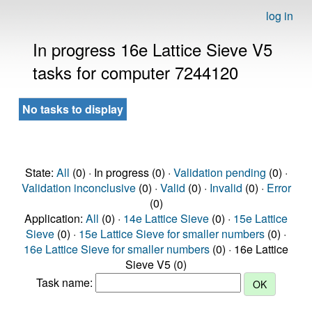
log in
In progress 16e Lattice Sieve V5
tasks for computer 7244120
No tasks to display
State:
All
(0) · In progress (0) ·
Validation pending
(0) ·
Validation inconclusive
(0) ·
Valid
(0) ·
Invalid
(0) ·
Error
(0)
Application:
All
(0) ·
14e Lattice Sieve
(0) ·
15e Lattice
Sieve
(0) ·
15e Lattice Sieve for smaller numbers
(0) ·
16e Lattice Sieve for smaller numbers
(0) · 16e Lattice
Sieve V5 (0)
Task name: