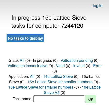
log in
In progress 15e Lattice Sieve
tasks for computer 7244120
No tasks to display
State:
All
(0) · In progress (0) ·
Validation pending
(0) ·
Validation inconclusive
(0) ·
Valid
(0) ·
Invalid
(0) ·
Error
(0)
Application:
All
(0) ·
14e Lattice Sieve
(0) · 15e Lattice
Sieve (0) ·
15e Lattice Sieve for smaller numbers
(0) ·
16e Lattice Sieve for smaller numbers
(0) ·
16e Lattice
Sieve V5
(0)
Task name: