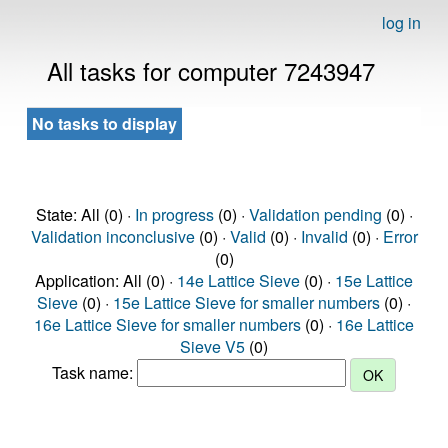
log in
All tasks for computer 7243947
No tasks to display
State: All (0) ·
In progress
(0) ·
Validation pending
(0) ·
Validation inconclusive
(0) ·
Valid
(0) ·
Invalid
(0) ·
Error
(0)
Application: All (0) ·
14e Lattice Sieve
(0) ·
15e Lattice
Sieve
(0) ·
15e Lattice Sieve for smaller numbers
(0) ·
16e Lattice Sieve for smaller numbers
(0) ·
16e Lattice
Sieve V5
(0)
Task name: