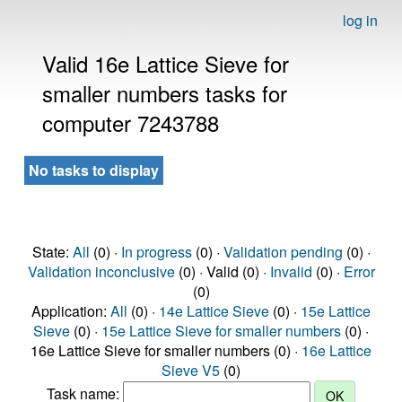
log in
Valid 16e Lattice Sieve for
smaller numbers tasks for
computer 7243788
No tasks to display
State:
All
(0) ·
In progress
(0) ·
Validation pending
(0) ·
Validation inconclusive
(0) · Valid (0) ·
Invalid
(0) ·
Error
(0)
Application:
All
(0) ·
14e Lattice Sieve
(0) ·
15e Lattice
Sieve
(0) ·
15e Lattice Sieve for smaller numbers
(0) ·
16e Lattice Sieve for smaller numbers (0) ·
16e Lattice
Sieve V5
(0)
Task name: