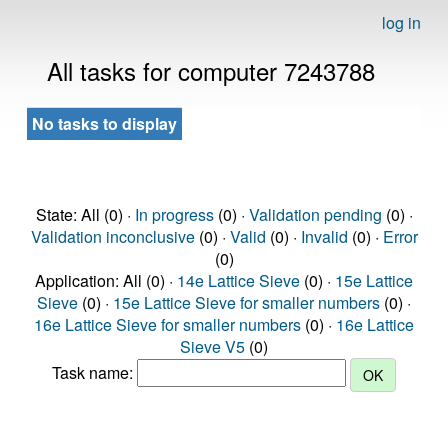
log in
All tasks for computer 7243788
No tasks to display
State: All (0) ·
In progress
(0) ·
Validation pending
(0) ·
Validation inconclusive
(0) ·
Valid
(0) ·
Invalid
(0) ·
Error
(0)
Application: All (0) ·
14e Lattice Sieve
(0) ·
15e Lattice
Sieve
(0) ·
15e Lattice Sieve for smaller numbers
(0) ·
16e Lattice Sieve for smaller numbers
(0) ·
16e Lattice
Sieve V5
(0)
Task name: