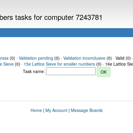
mbers tasks for computer 7243781
gress
(0) ·
Validation pending
(0) ·
Validation inconclusive
(0) · Valid (0) 
ce Sieve
(0) ·
15e Lattice Sieve for smaller numbers
(0) · 16e Lattice Si
Task name:
Home
|
My Account
|
Message Boards