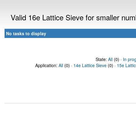
Valid 16e Lattice Sieve for smaller nu
No tasks to display
State:
All
(0) ·
In pro
Application:
All
(0) ·
14e Lattice Sieve
(0) ·
15e Latti