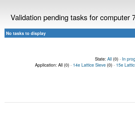
Validation pending tasks for computer
No tasks to display
State:
All
(0) ·
In pro
Application: All (0) ·
14e Lattice Sieve
(0) ·
15e Latti