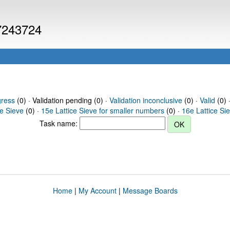
 7243724
gress
(0) · Validation pending (0) ·
Validation inconclusive
(0) ·
Valid
(0) 
ce Sieve
(0) ·
15e Lattice Sieve for smaller numbers
(0) ·
16e Lattice Si
Task name:
Home
|
My Account
|
Message Boards