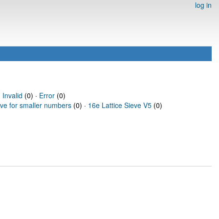
log in
·
Invalid
(0) ·
Error
(0)
eve for smaller numbers
(0) ·
16e Lattice Sieve V5
(0)