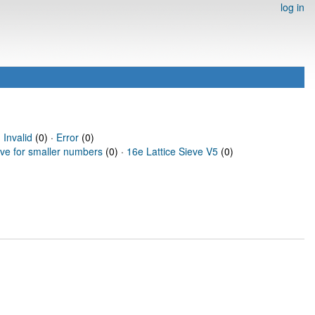
log in
·
Invalid
(0) ·
Error
(0)
eve for smaller numbers
(0) ·
16e Lattice Sieve V5
(0)