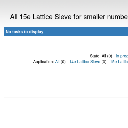
All 15e Lattice Sieve for smaller numb
No tasks to display
State: All (0) ·
In pro
Application:
All
(0) ·
14e Lattice Sieve
(0) ·
15e Latti