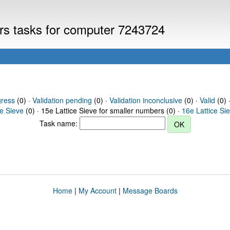
ers tasks for computer 7243724
gress
(0) ·
Validation pending
(0) ·
Validation inconclusive
(0) ·
Valid
(0) 
ce Sieve
(0) · 15e Lattice Sieve for smaller numbers (0) ·
16e Lattice Si
Task name:
Home
|
My Account
|
Message Boards