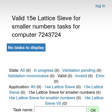
log in
Valid 15e Lattice Sieve for
smaller numbers tasks for
computer 7243724
No tasks to display
State:
All
(0) ·
In progress
(0) ·
Validation pending
(0) ·
Validation inconclusive
(0) · Valid (0) ·
Invalid
(0) ·
Error
(0)
Application:
All
(0) ·
14e Lattice Sieve
(0) ·
15e Lattice
Sieve
(0) · 15e Lattice Sieve for smaller numbers (0) ·
16e Lattice Sieve for smaller numbers
(0) ·
16e Lattice
Sieve V5
(0)
Task name: