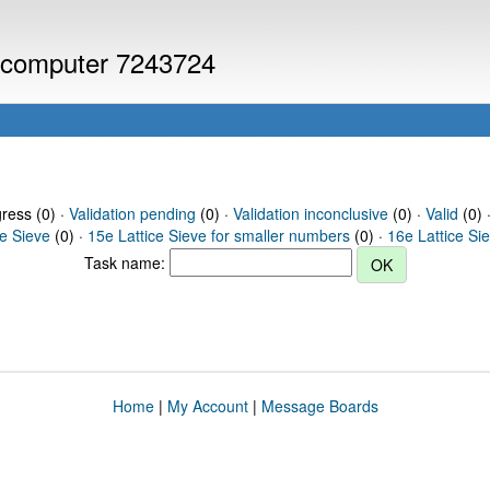
or computer 7243724
gress (0) ·
Validation pending
(0) ·
Validation inconclusive
(0) ·
Valid
(0) 
ce Sieve
(0) ·
15e Lattice Sieve for smaller numbers
(0) ·
16e Lattice Si
Task name:
Home
|
My Account
|
Message Boards