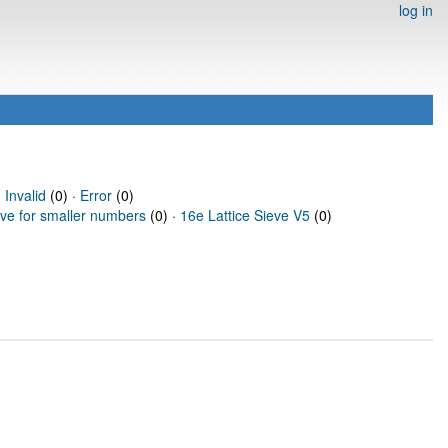
log in
·
Invalid
(0) ·
Error
(0)
eve for smaller numbers
(0) ·
16e Lattice Sieve V5
(0)