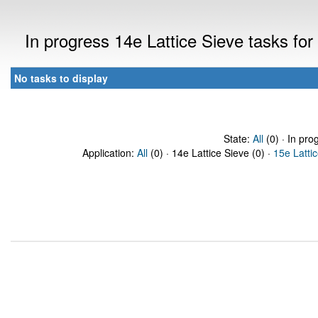
In progress 14e Lattice Sieve tasks f
No tasks to display
State:
All
(0) · In pro
Application:
All
(0) · 14e Lattice Sieve (0) ·
15e Latti