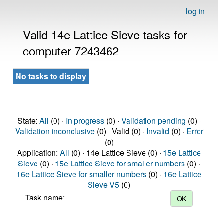
log in
Valid 14e Lattice Sieve tasks for
computer 7243462
No tasks to display
State:
All
(0) ·
In progress
(0) ·
Validation pending
(0) ·
Validation inconclusive
(0) · Valid (0) ·
Invalid
(0) ·
Error
(0)
Application:
All
(0) · 14e Lattice Sieve (0) ·
15e Lattice
Sieve
(0) ·
15e Lattice Sieve for smaller numbers
(0) ·
16e Lattice Sieve for smaller numbers
(0) ·
16e Lattice
Sieve V5
(0)
Task name: