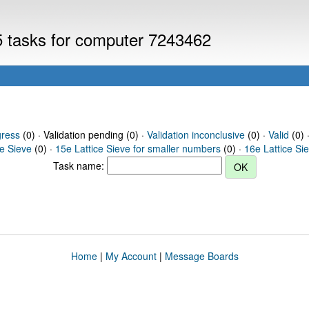
V5 tasks for computer 7243462
gress
(0) · Validation pending (0) ·
Validation inconclusive
(0) ·
Valid
(0) 
ce Sieve
(0) ·
15e Lattice Sieve for smaller numbers
(0) ·
16e Lattice Si
Task name:
Home
|
My Account
|
Message Boards