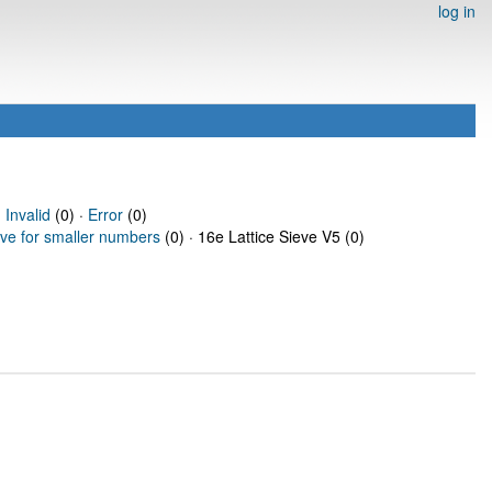
log in
·
Invalid
(0) ·
Error
(0)
eve for smaller numbers
(0) · 16e Lattice Sieve V5 (0)