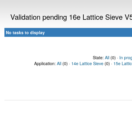
Validation pending 16e Lattice Sieve 
No tasks to display
State:
All
(0) ·
In pro
Application:
All
(0) ·
14e Lattice Sieve
(0) ·
15e Latti