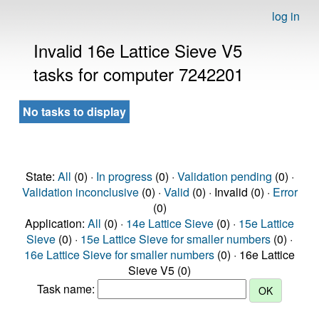
log in
Invalid 16e Lattice Sieve V5
tasks for computer 7242201
No tasks to display
State:
All
(0) ·
In progress
(0) ·
Validation pending
(0) ·
Validation inconclusive
(0) ·
Valid
(0) · Invalid (0) ·
Error
(0)
Application:
All
(0) ·
14e Lattice Sieve
(0) ·
15e Lattice
Sieve
(0) ·
15e Lattice Sieve for smaller numbers
(0) ·
16e Lattice Sieve for smaller numbers
(0) · 16e Lattice
Sieve V5 (0)
Task name: