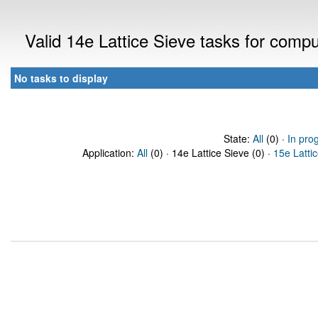
Valid 14e Lattice Sieve tasks for comp
No tasks to display
State:
All
(0) ·
In pro
Application:
All
(0) · 14e Lattice Sieve (0) ·
15e Latti