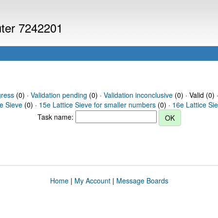
uter 7242201
gress
(0) ·
Validation pending
(0) ·
Validation inconclusive
(0) · Valid (0) 
ce Sieve
(0) ·
15e Lattice Sieve for smaller numbers
(0) ·
16e Lattice Si
Task name:
Home
|
My Account
|
Message Boards