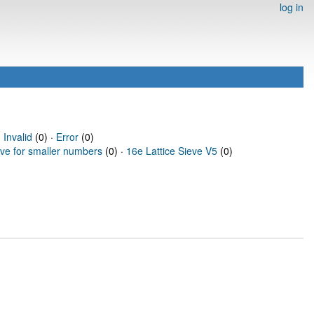
log in
·
Invalid
(0) ·
Error
(0)
eve for smaller numbers
(0) ·
16e Lattice Sieve V5
(0)