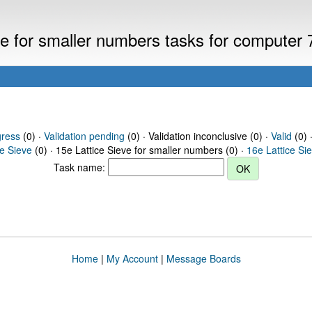
eve for smaller numbers tasks for computer
gress
(0) ·
Validation pending
(0) · Validation inconclusive (0) ·
Valid
(0) 
ce Sieve
(0) · 15e Lattice Sieve for smaller numbers (0) ·
16e Lattice Si
Task name:
Home
|
My Account
|
Message Boards