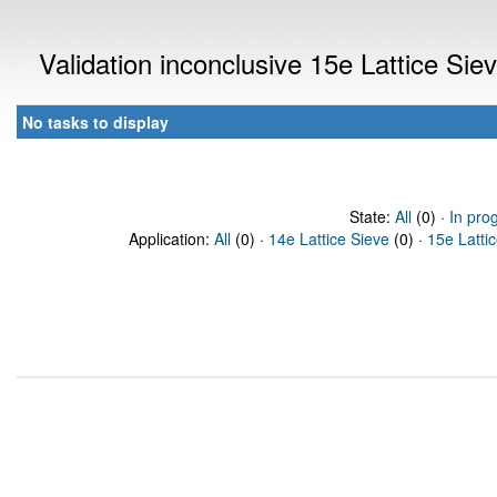
Validation inconclusive 15e Lattice Si
No tasks to display
State:
All
(0) ·
In pro
Application:
All
(0) ·
14e Lattice Sieve
(0) ·
15e Latti