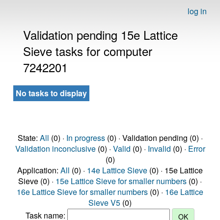
log in
Validation pending 15e Lattice
Sieve tasks for computer
7242201
No tasks to display
State:
All
(0) ·
In progress
(0) · Validation pending (0) ·
Validation inconclusive
(0) ·
Valid
(0) ·
Invalid
(0) ·
Error
(0)
Application:
All
(0) ·
14e Lattice Sieve
(0) · 15e Lattice
Sieve (0) ·
15e Lattice Sieve for smaller numbers
(0) ·
16e Lattice Sieve for smaller numbers
(0) ·
16e Lattice
Sieve V5
(0)
Task name: