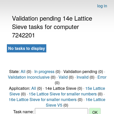
log in
Validation pending 14e Lattice
Sieve tasks for computer
7242201
No tasks to display
State:
All
(0) ·
In progress
(0) · Validation pending (0) ·
Validation inconclusive
(0) ·
Valid
(0) ·
Invalid
(0) ·
Error
(0)
Application:
All
(0) · 14e Lattice Sieve (0) ·
15e Lattice
Sieve
(0) ·
15e Lattice Sieve for smaller numbers
(0) ·
16e Lattice Sieve for smaller numbers
(0) ·
16e Lattice
Sieve V5
(0)
Task name: