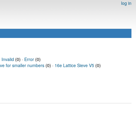
log in
·
Invalid
(0) ·
Error
(0)
eve for smaller numbers
(0) ·
16e Lattice Sieve V5
(0)