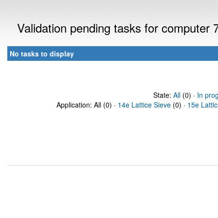
Validation pending tasks for computer
No tasks to display
State:
All
(0) ·
In pro
Application: All (0) ·
14e Lattice Sieve
(0) ·
15e Latti