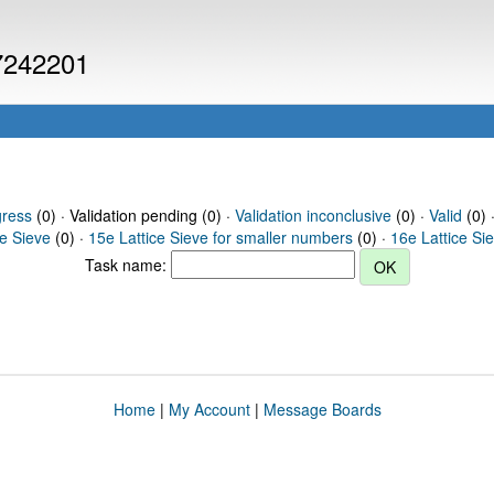
 7242201
gress
(0) · Validation pending (0) ·
Validation inconclusive
(0) ·
Valid
(0) 
ce Sieve
(0) ·
15e Lattice Sieve for smaller numbers
(0) ·
16e Lattice Si
Task name:
Home
|
My Account
|
Message Boards