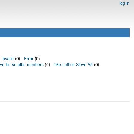
log in
·
Invalid
(0) ·
Error
(0)
eve for smaller numbers
(0) ·
16e Lattice Sieve V5
(0)