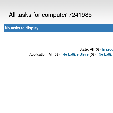
All tasks for computer 7241985
No tasks to display
State: All (0) ·
In pro
Application: All (0) ·
14e Lattice Sieve
(0) ·
15e Latti