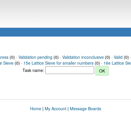
gress
(0) ·
Validation pending
(0) ·
Validation inconclusive
(0) ·
Valid
(0) 
ce Sieve
(0) ·
15e Lattice Sieve for smaller numbers
(0) ·
16e Lattice Si
Task name:
Home
|
My Account
|
Message Boards