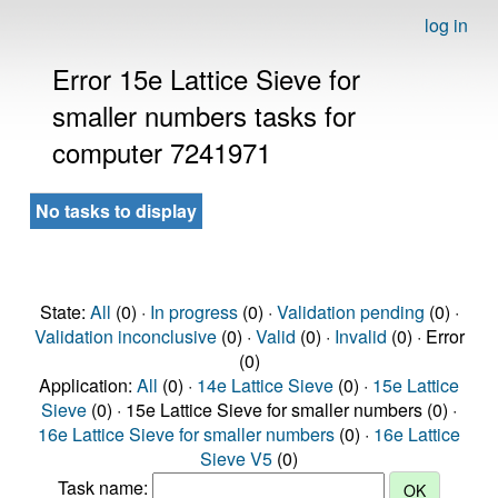
log in
Error 15e Lattice Sieve for
smaller numbers tasks for
computer 7241971
No tasks to display
State:
All
(0) ·
In progress
(0) ·
Validation pending
(0) ·
Validation inconclusive
(0) ·
Valid
(0) ·
Invalid
(0) · Error
(0)
Application:
All
(0) ·
14e Lattice Sieve
(0) ·
15e Lattice
Sieve
(0) · 15e Lattice Sieve for smaller numbers (0) ·
16e Lattice Sieve for smaller numbers
(0) ·
16e Lattice
Sieve V5
(0)
Task name: