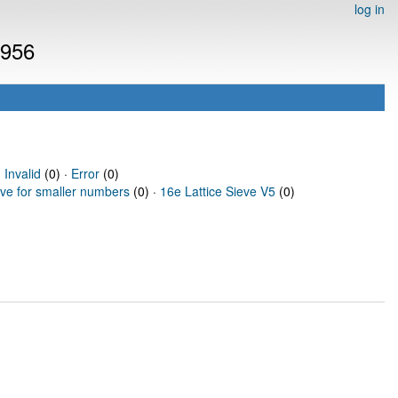
log in
1956
·
Invalid
(0) ·
Error
(0)
eve for smaller numbers
(0) ·
16e Lattice Sieve V5
(0)