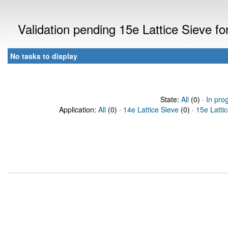
Validation pending 15e Lattice Sieve f
No tasks to display
State:
All
(0) ·
In pro
Application:
All
(0) ·
14e Lattice Sieve
(0) ·
15e Latti