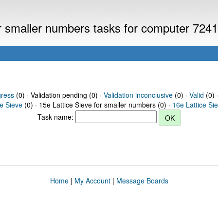
or smaller numbers tasks for computer 724
gress
(0) · Validation pending (0) ·
Validation inconclusive
(0) ·
Valid
(0) 
ce Sieve
(0) · 15e Lattice Sieve for smaller numbers (0) ·
16e Lattice Si
Task name:
Home
|
My Account
|
Message Boards