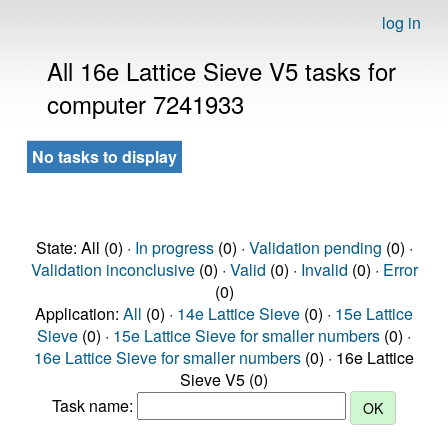
log in
All 16e Lattice Sieve V5 tasks for
computer 7241933
No tasks to display
State: All (0) ·
In progress
(0) ·
Validation pending
(0) ·
Validation inconclusive
(0) ·
Valid
(0) ·
Invalid
(0) ·
Error
(0)
Application:
All
(0) ·
14e Lattice Sieve
(0) ·
15e Lattice
Sieve
(0) ·
15e Lattice Sieve for smaller numbers
(0) ·
16e Lattice Sieve for smaller numbers
(0) · 16e Lattice
Sieve V5 (0)
Task name: