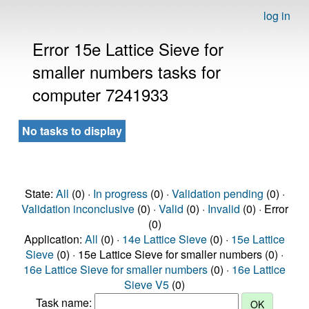
log in
Error 15e Lattice Sieve for
smaller numbers tasks for
computer 7241933
No tasks to display
State:
All
(0) ·
In progress
(0) ·
Validation pending
(0) ·
Validation inconclusive
(0) ·
Valid
(0) ·
Invalid
(0) · Error
(0)
Application:
All
(0) ·
14e Lattice Sieve
(0) ·
15e Lattice
Sieve
(0) · 15e Lattice Sieve for smaller numbers (0) ·
16e Lattice Sieve for smaller numbers
(0) ·
16e Lattice
Sieve V5
(0)
Task name: