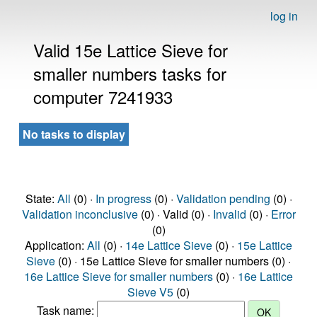
log in
Valid 15e Lattice Sieve for
smaller numbers tasks for
computer 7241933
No tasks to display
State:
All
(0) ·
In progress
(0) ·
Validation pending
(0) ·
Validation inconclusive
(0) · Valid (0) ·
Invalid
(0) ·
Error
(0)
Application:
All
(0) ·
14e Lattice Sieve
(0) ·
15e Lattice
Sieve
(0) · 15e Lattice Sieve for smaller numbers (0) ·
16e Lattice Sieve for smaller numbers
(0) ·
16e Lattice
Sieve V5
(0)
Task name: