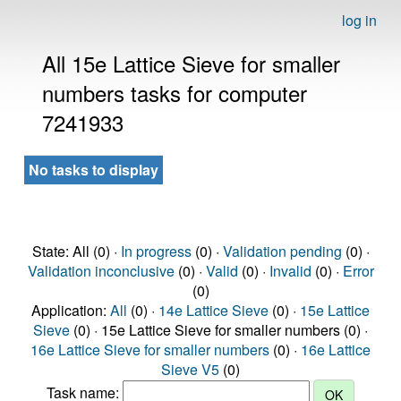
log in
All 15e Lattice Sieve for smaller
numbers tasks for computer
7241933
No tasks to display
State: All (0) ·
In progress
(0) ·
Validation pending
(0) ·
Validation inconclusive
(0) ·
Valid
(0) ·
Invalid
(0) ·
Error
(0)
Application:
All
(0) ·
14e Lattice Sieve
(0) ·
15e Lattice
Sieve
(0) · 15e Lattice Sieve for smaller numbers (0) ·
16e Lattice Sieve for smaller numbers
(0) ·
16e Lattice
Sieve V5
(0)
Task name: