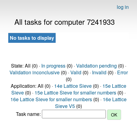
log in
All tasks for computer 7241933
No tasks to display
State: All (0) ·
In progress
(0) ·
Validation pending
(0) ·
Validation inconclusive
(0) ·
Valid
(0) ·
Invalid
(0) ·
Error
(0)
Application: All (0) ·
14e Lattice Sieve
(0) ·
15e Lattice
Sieve
(0) ·
15e Lattice Sieve for smaller numbers
(0) ·
16e Lattice Sieve for smaller numbers
(0) ·
16e Lattice
Sieve V5
(0)
Task name: