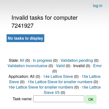
log in
Invalid tasks for computer
7241927
No tasks to display
State:
All
(0) ·
In progress
(0) ·
Validation pending
(0) ·
Validation inconclusive
(0) ·
Valid
(0) · Invalid (0) ·
Error
(0)
Application: All (0) ·
14e Lattice Sieve
(0) ·
15e Lattice
Sieve
(0) ·
15e Lattice Sieve for smaller numbers
(0) ·
16e Lattice Sieve for smaller numbers
(0) ·
16e Lattice
Sieve V5
(0)
Task name: