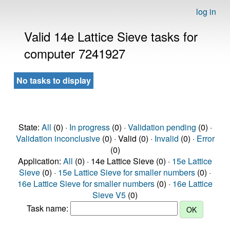
log in
Valid 14e Lattice Sieve tasks for
computer 7241927
No tasks to display
State:
All
(0) ·
In progress
(0) ·
Validation pending
(0) ·
Validation inconclusive
(0) · Valid (0) ·
Invalid
(0) ·
Error
(0)
Application:
All
(0) · 14e Lattice Sieve (0) ·
15e Lattice
Sieve
(0) ·
15e Lattice Sieve for smaller numbers
(0) ·
16e Lattice Sieve for smaller numbers
(0) ·
16e Lattice
Sieve V5
(0)
Task name: