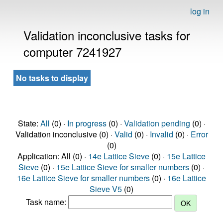
log in
Validation inconclusive tasks for
computer 7241927
No tasks to display
State:
All
(0) ·
In progress
(0) ·
Validation pending
(0) ·
Validation inconclusive (0) ·
Valid
(0) ·
Invalid
(0) ·
Error
(0)
Application: All (0) ·
14e Lattice Sieve
(0) ·
15e Lattice
Sieve
(0) ·
15e Lattice Sieve for smaller numbers
(0) ·
16e Lattice Sieve for smaller numbers
(0) ·
16e Lattice
Sieve V5
(0)
Task name: