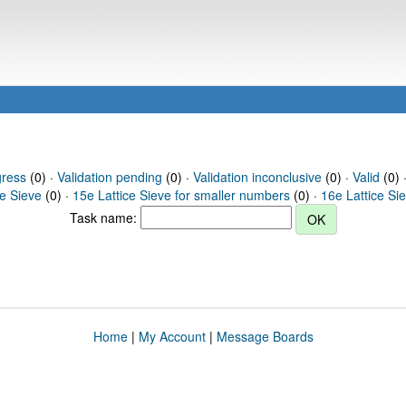
gress
(0) ·
Validation pending
(0) ·
Validation inconclusive
(0) ·
Valid
(0) 
ce Sieve
(0) ·
15e Lattice Sieve for smaller numbers
(0) ·
16e Lattice Si
Task name:
Home
|
My Account
|
Message Boards