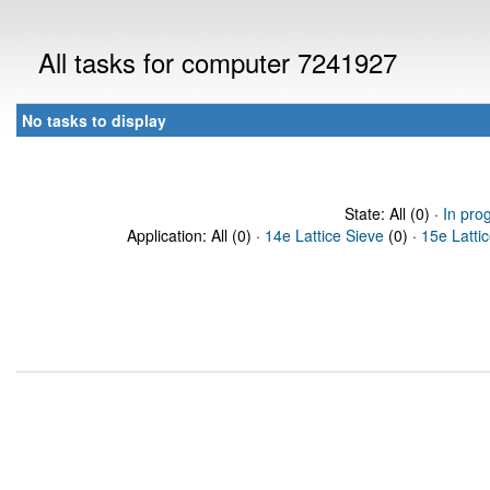
All tasks for computer 7241927
No tasks to display
State: All (0) ·
In pro
Application: All (0) ·
14e Lattice Sieve
(0) ·
15e Latti