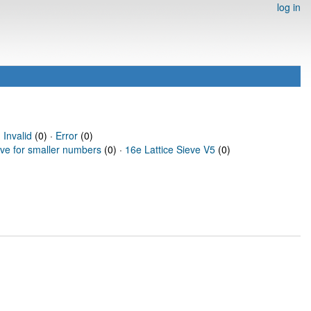
log in
·
Invalid
(0) ·
Error
(0)
eve for smaller numbers
(0) ·
16e Lattice Sieve V5
(0)